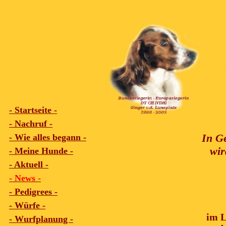
- Startseite -
- Nachruf -
In G
- Wie alles begann -
wir
- Meine Hunde -
- Aktuell -
- News -
- Pedigrees -
- Würfe -
im L
- Wurfplanung -