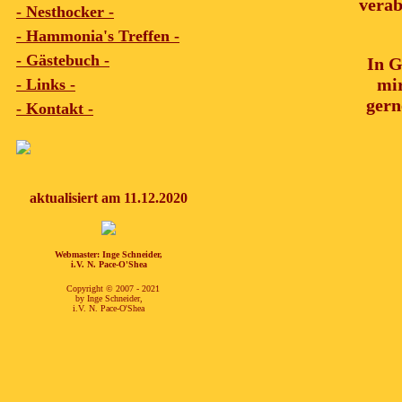
verab
- Nesthocker -
- Hammonia's Treffen -
- Gästebuch -
In G
mir
- Links -
gern
- Kontakt -
aktualisiert am 11.12.2020
Webmaster: Inge Schneider,
i.V. N. Pace-O'Shea
Copyright
©
2007 - 2021
by Inge Schneider,
i.V. N. Pace-O'Shea